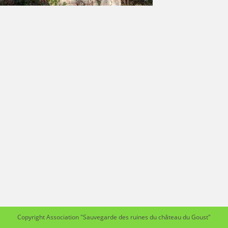
Copyright Association "Sauvegarde des ruines du château du Goust"